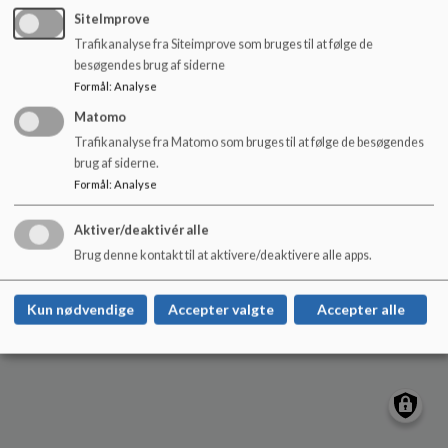
o
SiteImprove
l
Trafikanalyse fra Siteimprove som bruges til at følge de
d
Hjørring Sydøstskole
besøgendes brug af siderne
e
Tilgængelighedserklæring
Formål
:
Analyse
t
Sitemap
Matomo
Trafikanalyse fra Matomo som bruges til at følge de besøgendes
Cookie politik
brug af siderne.
Formål
:
Analyse
Aktiver/deaktivér alle
Brug denne kontakt til at aktivere/deaktivere alle apps.
Kun nødvendige
Accepter valgte
Accepter alle