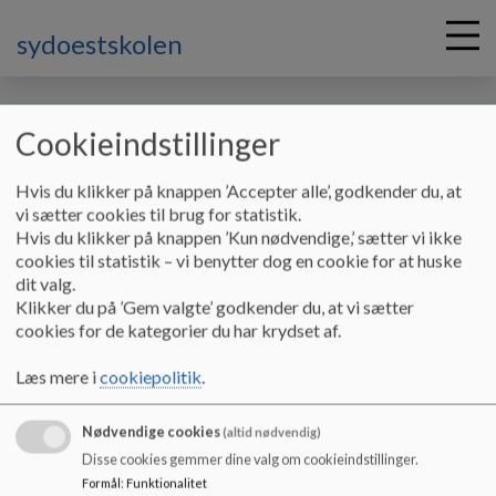
sydoestskolen
Cookieindstillinger
G
Hvis du klikker på knappen ’Accepter alle’, godkender du, at
å
Muldbjerg
Elevråd
vi sætter cookies til brug for statistik.
t
Hvis du klikker på knappen ’Kun nødvendige,’ sætter vi ikke
i
cookies til statistik – vi benytter dog en cookie for at huske
Elevråd Muldbjerg
l
dit valg.
h
Klikker du på ’Gem valgte’ godkender du, at vi sætter
o
cookies for de kategorier du har krydset af.
v
Elevrådsmedlemmer
e
Læs mere i
cookiepolitik
.
d
i
Navn
Klasse
Funktion
Nødvendige cookies
n
(altid nødvendig)
Mikkel Hansen
5.N
Formand
d
Disse cookies gemmer dine valg om cookieindstillinger.
h
Formål
:
Funktionalitet