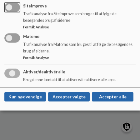
o
SiteImprove
l
Trafikanalyse fra Siteimprove som bruges til at følge de
d
Hjørring Sydøstskole
besøgendes brug af siderne
e
Tilgængelighedserklæring
Formål
:
Analyse
t
Sitemap
Matomo
Trafikanalyse fra Matomo som bruges til at følge de besøgendes
brug af siderne.
Cookie politik
Formål
:
Analyse
Aktiver/deaktivér alle
Brug denne kontakt til at aktivere/deaktivere alle apps.
Kun nødvendige
Accepter valgte
Accepter alle