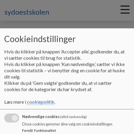
sydoestskolen
Cookieindstillinger
G
Hvis du klikker på knappen ’Accepter alle’, godkender du, at
å
Muldbjerg
SFO
Mål og indhold
vi sætter cookies til brug for statistik.
t
Hvis du klikker på knappen ’Kun nødvendige,’ sætter vi ikke
i
cookies til statistik – vi benytter dog en cookie for at huske
SFO Mål og indhold
l
dit valg.
h
Klikker du på ’Gem valgte’ godkender du, at vi sætter
o
cookies for de kategorier du har krydset af.
v
SFO Mål og indhold
e
Læs mere i
cookiepolitik
.
Dokumenter
d
i
Mål og indhold - Muldbjerg _0.pdf
Nødvendige cookies
n
(altid nødvendig)
d
Disse cookies gemmer dine valg om cookieindstillinger.
h
Formål
:
Funktionalitet