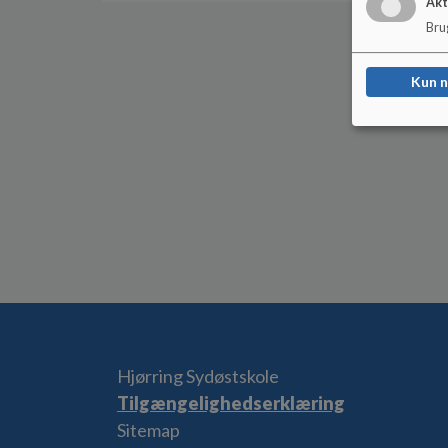
Akt
Brug
Kun 
Hjørring Sydøstskole
Tilgængelighedserklæring
Sitemap