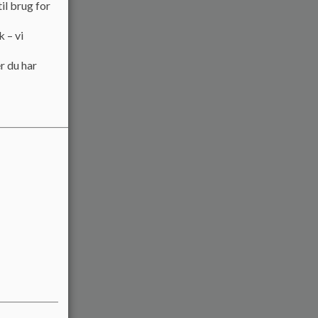
il brug for
k – vi
r du har