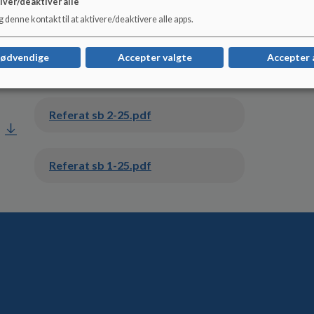
iver/deaktivér alle
Referat sb 4-25.pdf
 denne kontakt til at aktivere/deaktivere alle apps.
nødvendige
Accepter valgte
Accepter 
Referat sb 3-25.pdf
Referat sb 2-25.pdf
Referat sb 1-25.pdf