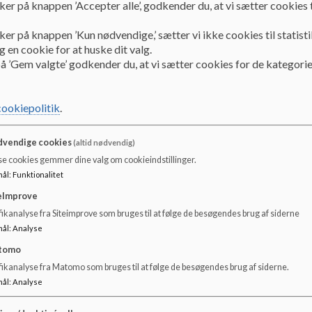
ker på knappen ’Accepter alle’, godkender du, at vi sætter cookies t
SB referat
ker på knappen ’Kun nødvendige,’ sætter vi ikke cookies til statisti
 en cookie for at huske dit valg.
Dokumenter
å ’Gem valgte’ godkender du, at vi sætter cookies for de kategorie
Referat sb 9-25.pdf
cookiepolitik
.
Referat sb 8-25 (002).pdf
vendige cookies
(altid nødvendig)
se cookies gemmer dine valg om cookieindstillinger.
Referat sb 7-25.pdf
mål
:
Funktionalitet
eImprove
ikanalyse fra Siteimprove som bruges til at følge de besøgendes brug af siderne
Referat sb 6-25.pdf
mål
:
Analyse
tomo
fikanalyse fra Matomo som bruges til at følge de besøgendes brug af siderne.
Referat sb 5-25.pdf
mål
:
Analyse