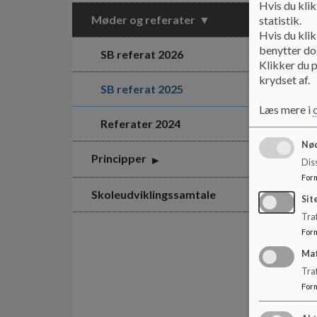
Hvis du klik
Møder og referater
statistik.
Hvis du klik
benytter dog
SB referat 2026
Klikker du p
krydset af.
SB referat 2025
Læs mere i
Referater 2024
Nød
Principper
Dis
For
Skoleudviklingssamtale
Sit
Traf
For
Ma
Tra
For