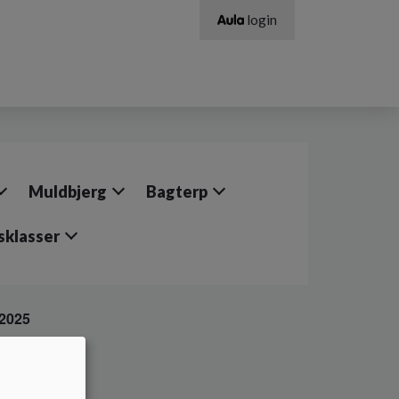
login
Muldbjerg
Bagterp
sklasser
 2025