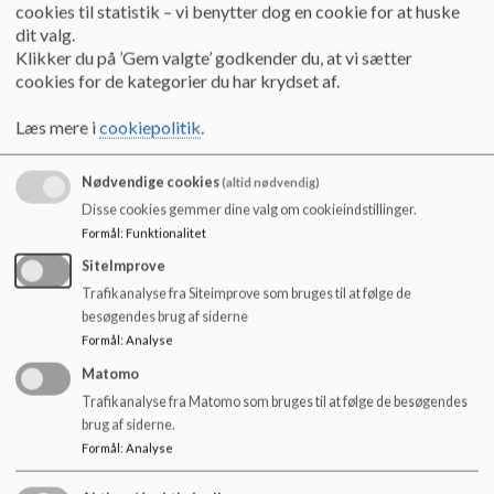
o
cookies til statistik – vi benytter dog en cookie for at huske
Skolen har pligt til at oplyse alle elever om brug af
l
dit valg.
cykelhjelm.
d
Klikker du på ’Gem valgte’ godkender du, at vi sætter
e
cookies for de kategorier du har krydset af.
t
Læs mere i
cookiepolitik
.
Alle elever skal bruge cykelhjelm på alle cykelture, der
foretages i forbindelse med undervisningen eller i SFO-
sammenhæng.
Nødvendige cookies
(altid nødvendig)
Disse cookies gemmer dine valg om cookieindstillinger.
Formål
:
Funktionalitet
Cykler og elcykler skal leve op til gældende lovkrav og
SiteImprove
personalets anvisninger skal til enhver tid følges.
Trafikanalyse fra Siteimprove som bruges til at følge de
besøgendes brug af siderne
Formål
:
Analyse
Elløbehjul må ikke benyttes i forbindelse med
Matomo
undervisningen
.
Trafikanalyse fra Matomo som bruges til at følge de besøgendes
brug af siderne.
Formål
:
Analyse
Skolen opfordrer forældrene til at sørge for cykelhjelme til