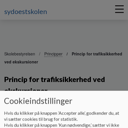
sydoestskolen
G
å
Skolebestyrelsen
Principper
Princip for trafiksikkerhed
t
ved ekskursioner
i
l
h
Princip for trafiksikkerhed ved
o
v
ekskursioner
e
Cookieindstillinger
d
i
n
Princip for trafiksikkerhed ved ekskursioner
Hvis du klikker på knappen ’Accepter alle’, godkender du, at
d
vi sætter cookies til brug for statistik.
h
Hvis du klikker på knappen ’Kun nødvendige,’ sætter vi ikke