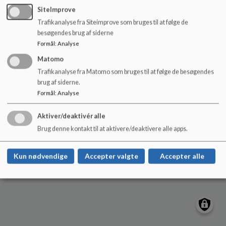
o
SiteImprove
l
Trafikanalyse fra Siteimprove som bruges til at følge de
d
Hjørring Sydøstskole
besøgendes brug af siderne
e
Tilgængelighedserklæring
Formål
:
Analyse
t
Sitemap
Matomo
Trafikanalyse fra Matomo som bruges til at følge de besøgendes
brug af siderne.
Cookie politik
Formål
:
Analyse
Aktiver/deaktivér alle
Brug denne kontakt til at aktivere/deaktivere alle apps.
Kun nødvendige
Accepter valgte
Accepter alle