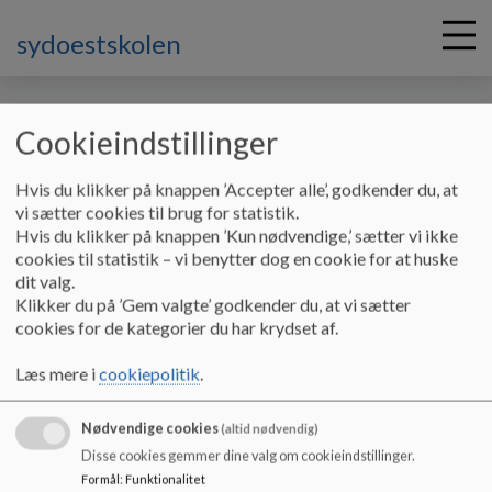
sydoestskolen
Cookieindstillinger
G
Hvis du klikker på knappen ’Accepter alle’, godkender du, at
å
Værdigrundlag
Værdier
vi sætter cookies til brug for statistik.
t
Hvis du klikker på knappen ’Kun nødvendige,’ sætter vi ikke
i
cookies til statistik – vi benytter dog en cookie for at huske
Værdier
l
dit valg.
h
Klikker du på ’Gem valgte’ godkender du, at vi sætter
o
cookies for de kategorier du har krydset af.
v
Værdier
e
Læs mere i
cookiepolitik
.
Dokumenter
d
i
Værdier.pdf
Nødvendige cookies
n
(altid nødvendig)
d
Disse cookies gemmer dine valg om cookieindstillinger.
h
Formål
:
Funktionalitet