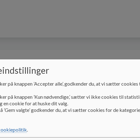
os på sociale medier
Skolevejen
Vores skole
indstillinger
lebestyrelsen
Kontakt
Links
Elitesport
ker på knappen ’Accepter alle’, godkender du, at vi sætter cookies t
ker på knappen ’Kun nødvendige,’ sætter vi ikke cookies til statisti
 en cookie for at huske dit valg.
å ’Gem valgte’ godkender du, at vi sætter cookies for de kategorie
cookiepolitik
.