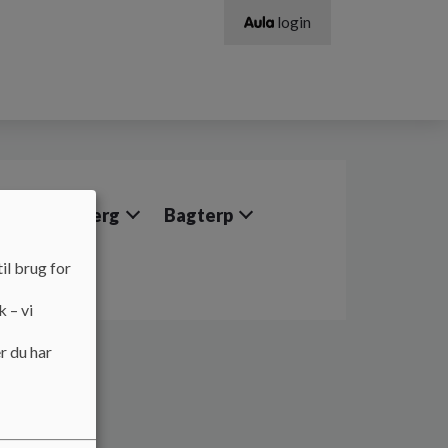
login
Muldbjerg
Bagterp
sklasser
il brug for
k – vi
r du har