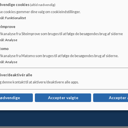
vendige cookies
(altid nødvendig)
a pressen er velkomne.
se cookies gemmer dine valg om cookieindstillinger.
mål
:
Funktionalitet
eImprove
ds Albertsen
ikanalyse fra Siteimprove som bruges til at følge de besøgendes brug af siderne
mål
:
Analyse
tomo
@hjoerring.dk
fikanalyse fra Matomo som bruges til at følge de besøgendes brug af siderne.
mål
:
Analyse
iver/deaktivér alle
 denne kontakt til at aktivere/deaktivere alle apps.
nødvendige
Accepter valgte
Accepter 