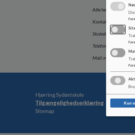
Nød
Alle henvendelser fr
Dis
For
Kontakt:
Sit
Skoledistriksleder Ma
Traf
For
Telefon: 41 22 41 71
Ma
Mail: mads.albertsen
Tra
For
Akt
Brug
Hjørring Sydøstskole
Tilgængelighedserklæring
Kun 
Sitemap