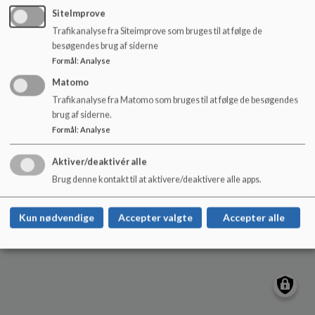
o
SiteImprove
l
Trafikanalyse fra Siteimprove som bruges til at følge de
d
Hjørring Sydøstskole
besøgendes brug af siderne
e
Formål
:
Analyse
Tilgængelighedserklæring
t
Sitemap
Matomo
Trafikanalyse fra Matomo som bruges til at følge de besøgendes
brug af siderne.
Cookie politik
Formål
:
Analyse
Aktiver/deaktivér alle
Brug denne kontakt til at aktivere/deaktivere alle apps.
Kun nødvendige
Accepter valgte
Accepter alle