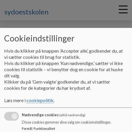
sydoestskolen
Cookieindstillinger
G
Hvis du klikker på knappen ’Accepter alle’, godkender du, at
å
Skolebestyrelsen
Principper
Lejrskoler (rev. maj 2025)
vi sætter cookies til brug for statistik.
t
Hvis du klikker på knappen ’Kun nødvendige,’ sætter vi ikke
i
cookies til statistik – vi benytter dog en cookie for at huske
Lejrskoler
l
dit valg.
h
Klikker du på ’Gem valgte’ godkender du, at vi sætter
o
cookies for de kategorier du har krydset af.
v
Lejrskoler på Hjørring Sydstskole
e
Læs mere i
cookiepolitik
.
d
Dokumenter
i
Lejrskoler.pdf
Nødvendige cookies
n
(altid nødvendig)
d
Disse cookies gemmer dine valg om cookieindstillinger.
h
Formål
:
Funktionalitet