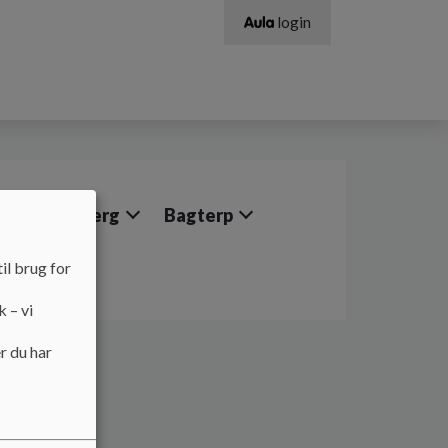
login
Muldbjerg
Bagterp
sklasser
il brug for
k – vi
r du har