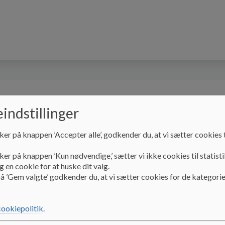
os på sociale medier
Skolevejen
Vores skole
indstillinger
lebestyrelsen
Kontakt
Links
Elitesport
ker på knappen ’Accepter alle’, godkender du, at vi sætter cookies t
ker på knappen ’Kun nødvendige,’ sætter vi ikke cookies til statisti
 en cookie for at huske dit valg.
å ’Gem valgte’ godkender du, at vi sætter cookies for de kategorie
rg Undervisningssted
cookiepolitik
.