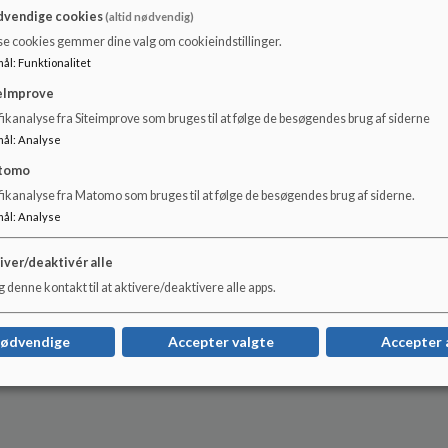
vendige cookies
(altid nødvendig)
ingssted, Skolevangen 44, 9800 Hjørring, 72333910
se cookies gemmer dine valg om cookieindstillinger.
mål
:
Funktionalitet
hjoerring.dk
eImprove
588469
ikanalyse fra Siteimprove som bruges til at følge de besøgendes brug af siderne
mål
:
Analyse
tomo
fikanalyse fra Matomo som bruges til at følge de besøgendes brug af siderne.
mål
:
Analyse
iver/deaktivér alle
 denne kontakt til at aktivere/deaktivere alle apps.
nødvendige
Accepter valgte
Accepter 