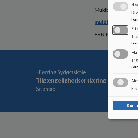
Nød
Muldbjerg Undervisn
Dis
For
muldbjergskolen@
Sit
EAN NR.: 5798003
Traf
For
Ma
Tra
For
Hjørring Sydøstskole
Tilgængelighedserklæring
Akt
Sitemap
Brug
Kun 